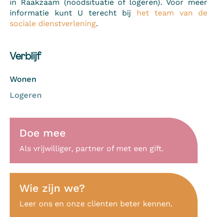
in Raakzaam (noodsituatie of logeren). Voor meer
informatie kunt U terecht bij
het team van de
sociale dienstverlening
.
Verblijf
Wonen
Logeren
Doe mee
Als vrijwilliger, partner of met een gift.
Wie zijn we?
Leer ons en onze clienten beter kennen.