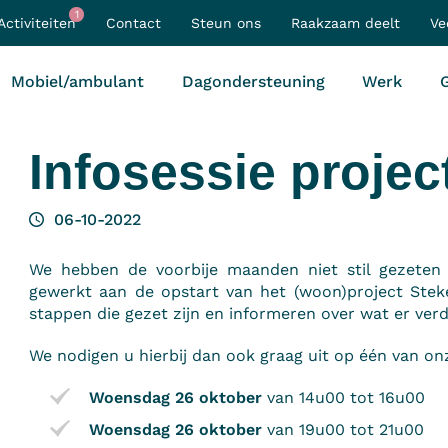
1
Activiteiten
Contact
Steun ons
Raakzaam deelt
Ve
Mobiel/ambulant
Dagondersteuning
Werk
G
Infosessie projec
06-10-2022
We hebben de voorbije maanden niet stil gezete
gewerkt aan de opstart van het (woon)project Ste
stappen die gezet zijn en informeren over wat er verd
We nodigen u hierbij dan ook graag uit op één van onz
Woensdag 26 oktober
van 14u00 tot 16u00
Woensdag 26 oktober
van 19u00 tot 21u00