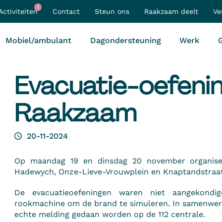
1
Activiteiten
Contact
Steun ons
Raakzaam deelt
Ve
Mobiel/ambulant
Dagondersteuning
Werk
G
Evacuatie-oefeni
Raakzaam
20-11-2024
Op maandag 19 en dinsdag 20 november organise
Hadewych, Onze-Lieve-Vrouwplein en Knaptandstraat
De evacuatieoefeningen waren niet aangekond
rookmachine om de brand te simuleren. In samenwer
echte melding gedaan worden op de 112 centrale.