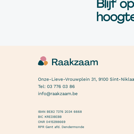
Blijf o
hoogte
Onze-Lieve-Vrouwplein 31, 9100 Sint-Nikla
Tel:
03 776 03 86
info@raakzaam.be
IBAN BE82 7376 2034 6668
BIC KREDBEBB
ONR 0415298669
RPR Gent afd. Dendermonde