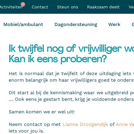
1
Activiteiten
Contact
Steun ons
Raakzaam deelt
Ve
Mobiel/ambulant
Dagondersteuning
Werk
G
Ik twijfel nog of vrijwilliger 
Kan ik eens proberen?
Het is normaal dat je twijfelt of deze uitdaging iet
enorm belangrijk om haar vrijwilligers goed te onder
Dit start al bij de kennismaking waar we uitgebreid p
.... Ook eens je gestart bent, krijg je voldoende onder
Samen komen we er wel uit!
Neem contact op met
Lianne Droogendijk
of
Anne Va
iets voor jou is.