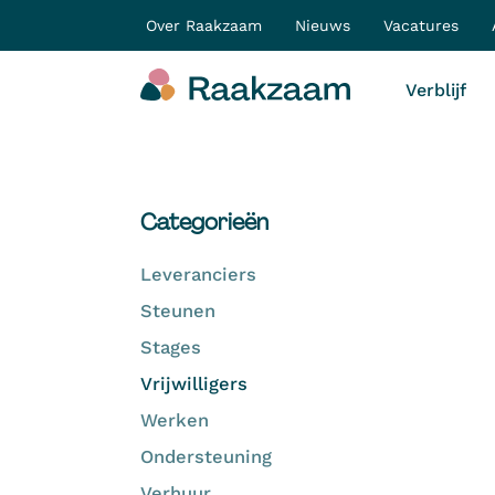
Over Raakzaam
Nieuws
Vacatures
Verblijf
Categorieën
Leveranciers
Steunen
Stages
Vrijwilligers
Werken
Ondersteuning
Verhuur