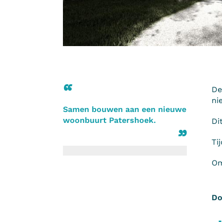
De
ni
Samen bouwen aan een nieuwe
woonbuurt Patershoek.
Di
Ti
Om
Do