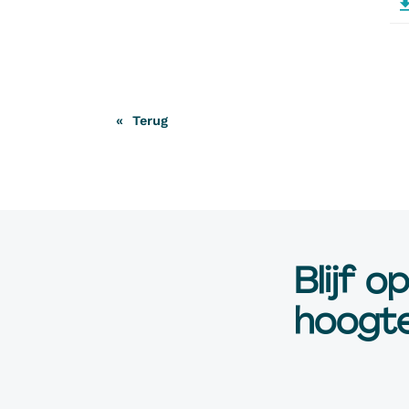
Terug
Blijf o
hoogte