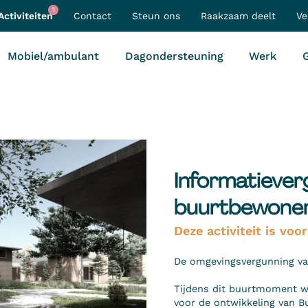
1
Activiteiten
Contact
Steun ons
Raakzaam deelt
Ve
Mobiel/ambulant
Dagondersteuning
Werk
G
Informatiever
buurtbewoner
Deze activiteit is voor
De omgevingsvergunning van 
Tijdens dit buurtmoment wi
voor de ontwikkeling van B