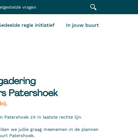
elgestelde vragen
edeelde regie initiatief
In jouw buurt
gadering
s Patershoek
bij.
Patershoek zit in laatste rechte lijn.
llen we jullie graag meenemen in de plannen
uurt Patershoek.